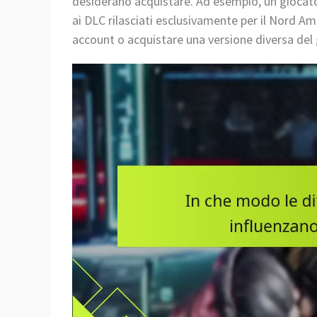
desiderano acquistare. Ad esempio, un giocato
ai DLC rilasciati esclusivamente per il Nord A
account o acquistare una versione diversa del 