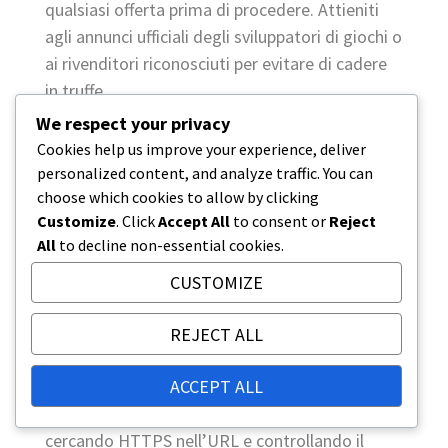
qualsiasi offerta prima di procedere. Attieniti
agli annunci ufficiali degli sviluppatori di giochi o
ai rivenditori riconosciuti per evitare di cadere
in truffe.
We respect your privacy
Preoccupazioni per la sicurezza
Cookies help us improve your experience, deliver
dei dati
personalized content, and analyze traffic. You can
choose which cookies to allow by clicking
La sicurezza dei dati è una considerazione
Customize
. Click
Accept All
to consent or
Reject
cruciale quando si riscattano contenuti di
All
to decline non-essential cookies.
Tekken 8. Inserire informazioni personali su siti
CUSTOMIZE
web non affidabili può esporre i giocatori a furti
di identità o tentativi di hacking. I criminali
REJECT ALL
informatici spesso creano siti falsi che imitano
piattaforme legittime per rubare dati sensibili.
ACCEPT ALL
Assicurati sempre che il sito web sia sicuro
cercando HTTPS nell’URL e controllando il