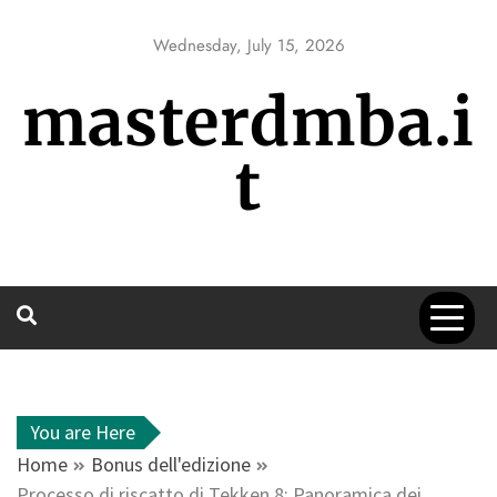
Skip
to
Wednesday, July 15, 2026
content
masterdmba.i
t
You are Here
Home
Bonus dell'edizione
Processo di riscatto di Tekken 8: Panoramica dei