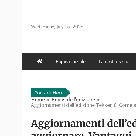
Skip
to
content
Wednesday, July 15, 2026
Pagina iniziale
La nostra storia
You are Here
Home
Bonus dell'edizione
Aggiornamenti dell’edizione Tekken 8: Come ag
Aggiornamenti dell’e
aggiornare, Vantaggi, 