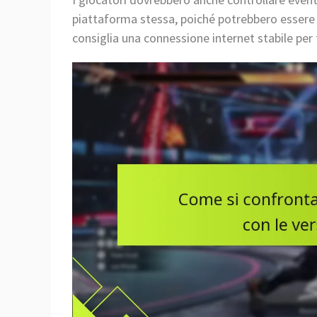
piattaforma stessa, poiché potrebbero essere n
consiglia una connessione internet stabile per