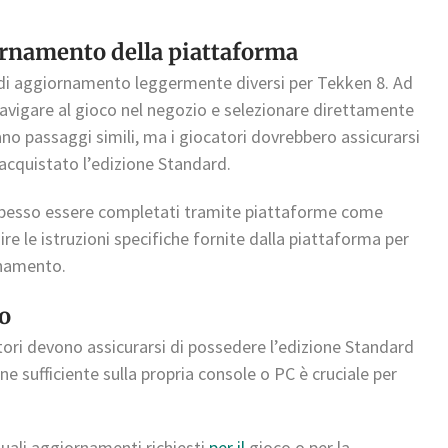
iornamento della piattaforma
 di aggiornamento leggermente diversi per Tekken 8. Ad
navigare al gioco nel negozio e selezionare direttamente
ano passaggi simili, ma i giocatori dovrebbero assicurarsi
 acquistato l’edizione Standard.
 spesso essere completati tramite piattaforme come
e le istruzioni specifiche fornite dalla piattaforma per
rnamento.
o
tori devono assicurarsi di possedere l’edizione Standard
one sufficiente sulla propria console o PC è cruciale per
uali aggiornamenti richiesti
per il
gioco o per la