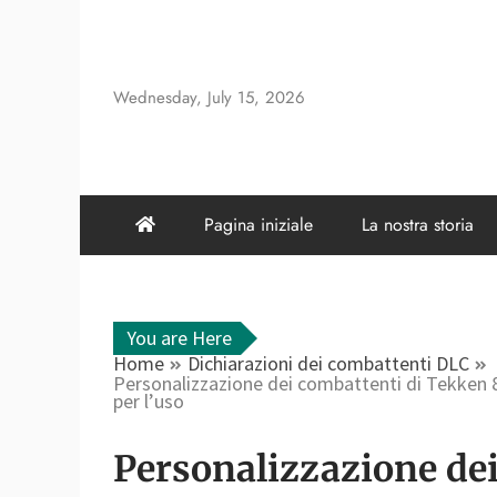
Skip
to
content
Wednesday, July 15, 2026
Pagina iniziale
La nostra storia
You are Here
Home
Dichiarazioni dei combattenti DLC
Personalizzazione dei combattenti di Tekken 8
per l’uso
Personalizzazione dei