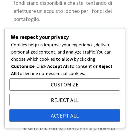
fondi siano disponibili e che stai tentando di
effettuare un acquisto idoneo per i fondi del
portafoglio.
In caso di problemi, considera i seguenti
We respect your privacy
passaggi:
Cookies help us improve your experience, deliver
personalized content, and analyze traffic. You can
Controlla la Connettività:
Assicurati di
choose which cookies to allow by clicking
avere una connessione internet stabile
Customize
. Click
Accept All
to consent or
Reject
mentre cerchi di effettuare un acquisto.
All
to decline non-essential cookies.
Aggiorna le Informazioni dell’Account:
CUSTOMIZE
Assicurati che i dettagli del tuo account
siano aggiornati, comprese le modalità di
REJECT ALL
pagamento collegate al tuo portafoglio.
Contatta il Supporto:
Se i problemi
ACCEPT ALL
persistono, contatta il supporto clienti per
assistenza. Fornisci dettagli sul problema