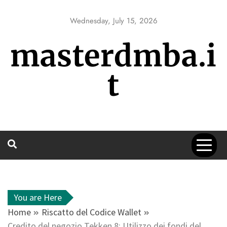
Skip
to
Wednesday, July 15, 2026
content
masterdmba.i
t
You are Here
Home
Riscatto del Codice Wallet
Credito del negozio Tekken 8: Utilizzo dei fondi del